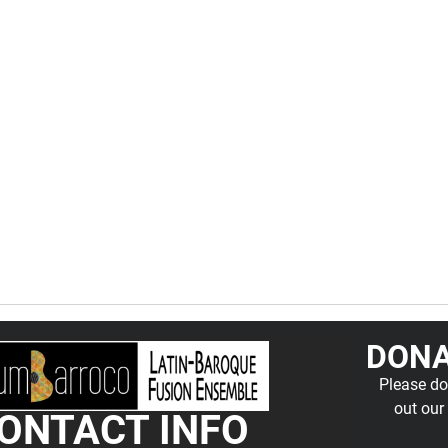
DONA
Please do
out our
ONTACT INFO