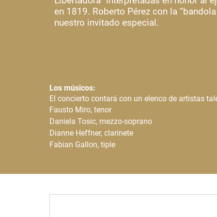
Libertadora” interpretadas en honor al e
en 1819. Roberto Pérez con la “bandola l
nuestro invitado especial.
Los músicos:
El concierto contará con un elenco de artistas tal
Fausto Miro, tenor
Daniela Tosic, mezzo-soprano
Dianne Heffner, clarinete
Fabian Gallon, tiple