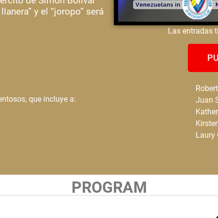
jército de Simón Bolívar
lanera” y el “joropo” será
Las entradas t
PU
Robert
entosos, que incluye a:
Juan 
Kather
Kirste
Laury 
PROGRAM