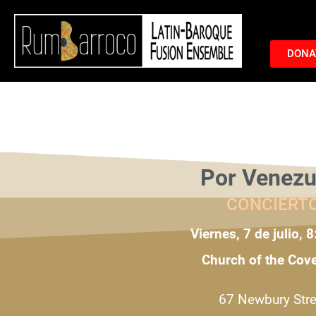
DONA
Por Venezu
CONCIERT
Viernes, 7 de julio, 
Church of the Cov
67 Newbury Stre