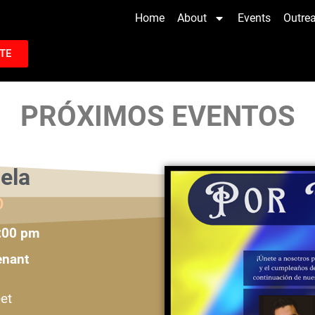
Home
About
Events
Outre
TE
PRÓXIMOS EVENTOS
ela
O
8:00 pm
enant
et